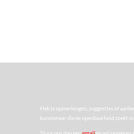
Expositie Keramiek Kring Limburg
7 t/m 30 nov
Vaste locatie: Terpkerk, Grotestraat 26, Urmond 
vermeld)
Heb je opmerkingen, suggesties of aanbe
kunstenaar die de openbaarheid zoekt ma
Stuur ons dan een
email
en wij reageren 