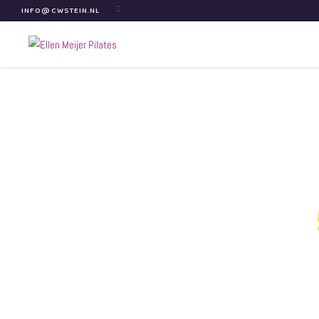
INFO@CWSTEIN.NL

EXPOSI
MA