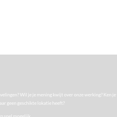
(tenzij anders
velingen? Wil je je mening kwijt over onze werking? Ken j
ar geen geschikte lokatie heeft?
zo snel mogelijk.